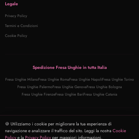
Legale
Privacy Policy
Termini e Condizioni
Cookie Policy
Spedizione Fresa Unghie in tutta Italia
Fresa Unghie
Milano
Fresa Unghie
Roma
Fresa Unghie
Napoli
Fresa Unghie
Torino
Fresa Unghie
Palermo
Fresa Unghie
Genova
Fresa Unghie
Bologna
Fresa Unghie
Firenze
Fresa Unghie
Bari
Fresa Unghie
Catania
© 2025 Fresa Unghie Pro · Tutti i diritti riservati
🍪 Utilizziamo i cookie per migliorare la tua esperienza di
Fresa Unghie Pro · Email: supporto@fresaunghie.store · Italia (IT)
navigazione e analizzare il traffico del sito. Leggi la nostra
Cookie
Privacy
·
Termini
·
Cookie
Policy
e la
Privacy Policy
per maggiori informazioni.