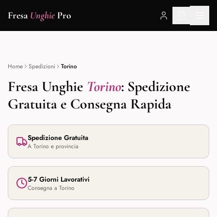
🇮🇹 Fresa per Unghie Professionale · Spedizione Gratuita in Italia · 12
Fresa
Unghie
Pro
Punte Incluse · Reso Gratuito 30 Giorni
Home
Spedizioni
Torino
Fresa Unghie
Torino
: Spedizione
Gratuita e Consegna Rapida
Spedizione Gratuita
A
Torino
e provincia
5-7 Giorni Lavorativi
Consegna a
Torino