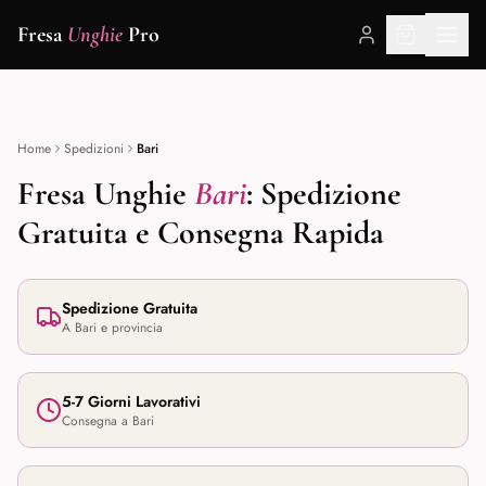
🇮🇹 Fresa per Unghie Professionale · Spedizione Gratuita in Italia · 12
Fresa
Unghie
Pro
Punte Incluse · Reso Gratuito 30 Giorni
Home
Spedizioni
Bari
Fresa Unghie
Bari
: Spedizione
Gratuita e Consegna Rapida
Spedizione Gratuita
A
Bari
e provincia
5-7 Giorni Lavorativi
Consegna a
Bari