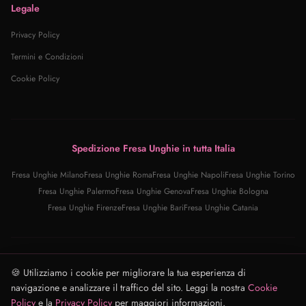
Legale
Privacy Policy
Termini e Condizioni
Cookie Policy
Spedizione Fresa Unghie in tutta Italia
Fresa Unghie
Milano
Fresa Unghie
Roma
Fresa Unghie
Napoli
Fresa Unghie
Torino
Fresa Unghie
Palermo
Fresa Unghie
Genova
Fresa Unghie
Bologna
Fresa Unghie
Firenze
Fresa Unghie
Bari
Fresa Unghie
Catania
© 2025 Fresa Unghie Pro · Tutti i diritti riservati
🍪 Utilizziamo i cookie per migliorare la tua esperienza di
Fresa Unghie Pro · Email: supporto@fresaunghie.store · Italia (IT)
navigazione e analizzare il traffico del sito. Leggi la nostra
Cookie
Privacy
·
Termini
·
Cookie
Policy
e la
Privacy Policy
per maggiori informazioni.